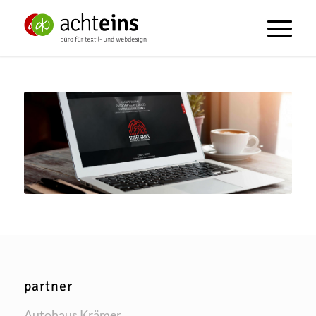
partner
Auto­haus Krämer