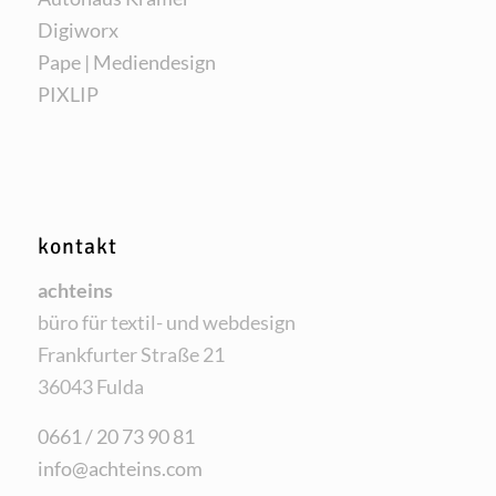
Digi­worx
Pape | Mediendesign
PIXLIP
kontakt
acht­eins
büro für tex­til- und webdesign
Frank­fur­ter Stra­ße 21
36043 Fulda
0661 / 20 73 90 81
info@achteins.com