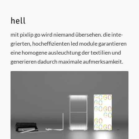
hell
mit pixlip go wird nie­mand über­se­hen. die inte­
grier­ten, hoch­ef­fi­zi­en­ten led modu­le garan­tie­ren
eine homo­ge­ne aus­leuch­tung der tex­ti­li­en und
gene­rie­ren dadurch maxi­ma­le aufmerksamkeit.