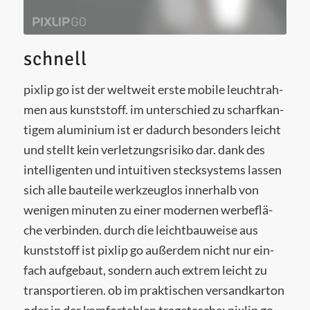
schnell
pixlip go ist der welt­weit ers­te mobi­le leucht­rah­
men aus kunst­stoff. im unter­schied zu scharf­kan­
ti­gem alu­mi­ni­um ist er dadurch beson­ders leicht
und stellt kein ver­let­zungs­ri­si­ko dar. dank des
intel­li­gen­ten und intui­ti­ven steck­sys­tems las­sen
sich alle bau­tei­le werk­zeug­los inner­halb von
weni­gen minu­ten zu einer moder­nen wer­be­flä­
che ver­bin­den. durch die leicht­bau­wei­se aus
kunst­stoff ist pixlip go außer­dem nicht nur ein­
fach auf­ge­baut, son­dern auch extrem leicht zu
trans­por­tie­ren. ob im prak­ti­schen ver­sand­kar­ton