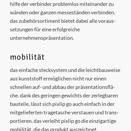
hil­fe der ver­bin­der pro­blem­los mit­ein­an­der zu
wän­den oder gan­zen mes­se­stän­den ver­bin­den.
das zube­hör­sor­ti­ment bie­tet dabei alle vor­aus­
set­zun­gen für eine erfolg­rei­che
unternehmenspräsentation.
mobilität
das ein­fa­che steck­sys­tem und die leicht­bau­wei­se
aus kunst­stoff ermög­li­chen nicht nur einen
schnel­len auf- und abbau der prä­sen­ta­ti­ons­flä­
che. dank des gerin­gen gewichts der zer­leg­ba­ren
bau­tei­le, lässt sich pixlip go auch ein­fach in der
mit­ge­lie­fer­ten tra­ge­ta­sche ver­stau­en und trans­
por­tie­ren. das ver­leiht pixlip go die ein­zig­ar­ti­ge
mobi­li­tät, die das pro­dukt auszeichnet.