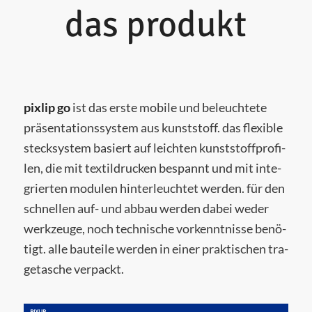
das produkt
pixlip go
ist das ers­te mobi­le und beleuch­te­te
prä­sen­ta­ti­ons­sys­tem aus kunst­stoff. das fle­xi­ble
steck­sys­tem basiert auf leich­ten kunst­stoff­pro­fi­
len, die mit tex­til­dru­cken bespannt und mit inte­
grier­ten modu­len hin­ter­leuch­tet wer­den. für den
schnel­len auf- und abbau wer­den dabei weder
werk­zeu­ge, noch tech­ni­sche vor­kennt­nis­se benö­
tigt. alle bau­tei­le wer­den in einer prak­ti­schen tra­
ge­ta­sche verpackt.