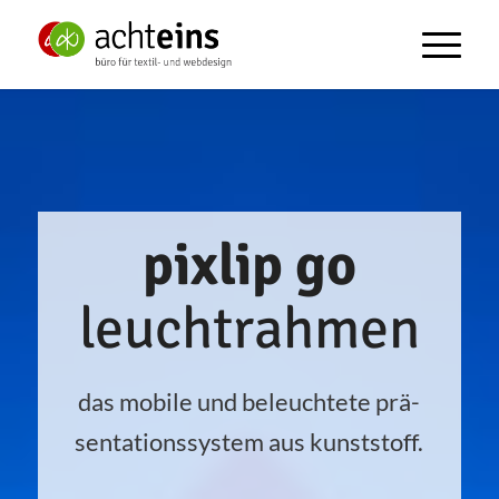
pixlip go
leuchtrahmen
das mobi­le und beleuch­te­te prä­
sen­ta­ti­ons­sys­tem aus kunststoff.