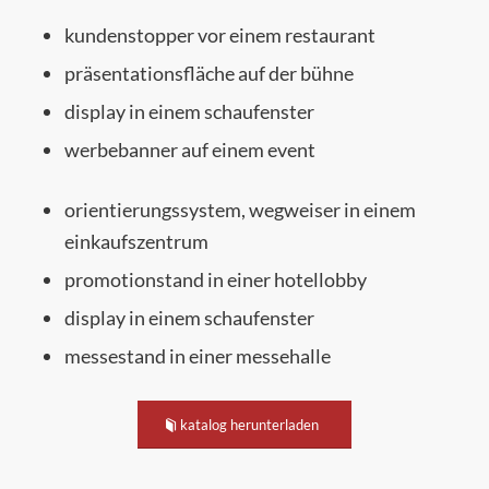
kun­den­stop­per vor einem restaurant
prä­sen­ta­ti­ons­flä­che auf der bühne
dis­play in einem schaufenster
wer­be­ban­ner auf einem event
ori­en­tie­rungs­sys­tem, weg­wei­ser in einem
einkaufszentrum
pro­mo­ti­on­s­tand in einer hotellobby
dis­play in einem schaufenster
mes­se­stand in einer messehalle
kata­log herunterladen