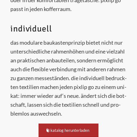
oder in der kom­for­ta­blen tra­ge­ta­sche: pixlip go
passt in jeden kofferraum.
individuell
das modu­la­re bau­kas­ten­prin­zip bie­tet nicht nur
unter­schied­li­che rah­men­hö­hen und eine viel­zahl
an prak­ti­schen anbau­tei­len, son­dern ermög­licht
auch die fle­xi­ble ver­bin­dung mit ande­ren rah­men
zu gan­zen mes­se­stän­den. die indi­vi­du­ell bedruck­
ten tex­ti­li­en machen jeden pixlip go zu einem uni­
kat: immer wie­der auf‘s neue. ändert sich die bot­
schaft, las­sen sich die tex­ti­li­en schnell und pro­
blem­los auswechseln.
kata­log herunterladen