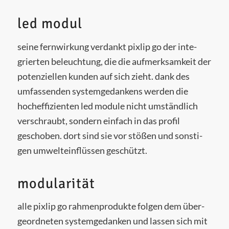
led modul
sei­ne fern­wir­kung ver­dankt pixlip go der inte­
grier­ten beleuch­tung, die die auf­merk­sam­keit der
poten­zi­el­len kun­den auf sich zieht. dank des
umfas­sen­den sys­tem­ge­dan­kens wer­den die
hoch­ef­fi­zi­en­ten led modu­le nicht umständ­lich
ver­schraubt, son­dern ein­fach in das pro­fil
gescho­ben. dort sind sie vor stö­ßen und sons­ti­
gen umwelt­ein­flüs­sen geschützt.
modularität
alle pixlip go rah­men­pro­duk­te fol­gen dem über­
ge­ord­ne­ten sys­tem­ge­dan­ken und las­sen sich mit