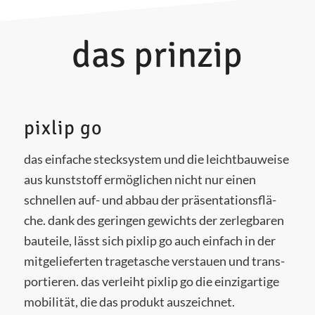
das prinzip
pixlip go
das ein­fa­che steck­sys­tem und die leicht­bau­wei­se
aus kunst­stoff ermög­li­chen nicht nur einen
schnel­len auf- und abbau der prä­sen­ta­ti­ons­flä­
che. dank des gerin­gen gewichts der zer­leg­ba­ren
bau­tei­le, lässt sich pixlip go auch ein­fach in der
mit­ge­lie­fer­ten tra­ge­ta­sche ver­stau­en und trans­
por­tie­ren. das ver­leiht pixlip go die ein­zig­ar­ti­ge
mobi­li­tät, die das pro­dukt auszeichnet.