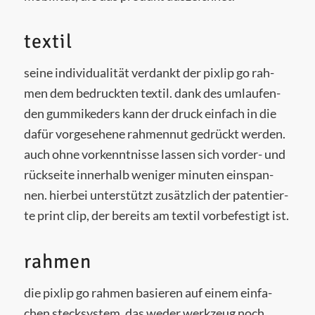
textil
sei­ne indi­vi­dua­li­tät ver­dankt der pixlip go rah­
men dem bedruck­ten tex­til. dank des umlau­fen­
den gum­mi­k­eders kann der druck ein­fach in die
dafür vor­ge­se­he­ne rah­men­nut gedrückt wer­den.
auch ohne vor­kennt­nis­se las­sen sich vor­der- und
rück­sei­te inner­halb weni­ger minu­ten ein­span­
nen. hier­bei unter­stützt zusätz­lich der paten­tier­
te print clip, der bereits am tex­til vor­be­fes­tigt ist.
rahmen
die pixlip go rah­men basie­ren auf einem ein­fa­
chen steck­sys­tem, das weder werk­zeug noch