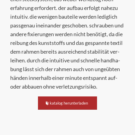
erfah­rung erfor­dert. der auf­bau erfolgt nahe­zu
intui­tiv. die weni­gen bau­tei­le wer­den ledig­lich
pass­ge­nau inein­an­der gescho­ben. schrau­ben und
ande­re fixie­run­gen wer­den nicht benö­tigt, da die
rei­bung des kunst­stoffs und das gespann­te tex­til
dem rah­men bereits aus­rei­chend sta­bi­li­tät ver­
lei­hen. durch die intui­ti­ve und schnel­le hand­ha­
bung lässt sich der rah­men auch von unge­üb­ten
hän­den inner­halb einer minu­te ent­spannt auf-
oder abbau­en ohne verletzungsrisiko.
kata­log herunterladen