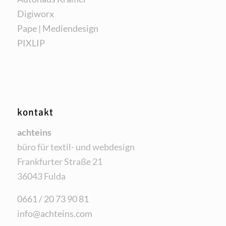
Digi­worx
Pape | Mediendesign
PIXLIP
kontakt
acht­eins
büro für tex­til- und webdesign
Frank­fur­ter Stra­ße 21
36043 Fulda
0661 / 20 73 90 81
info@achteins.com