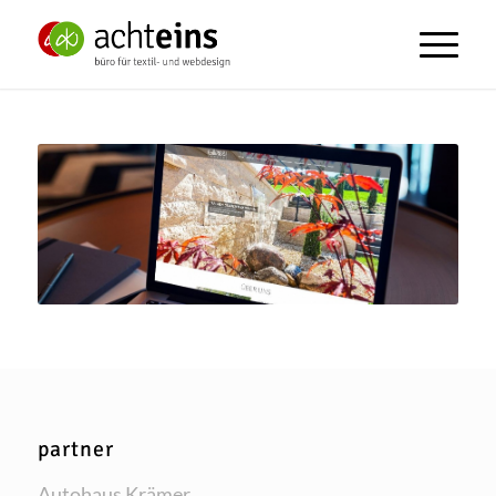
partner
Auto­haus Krämer