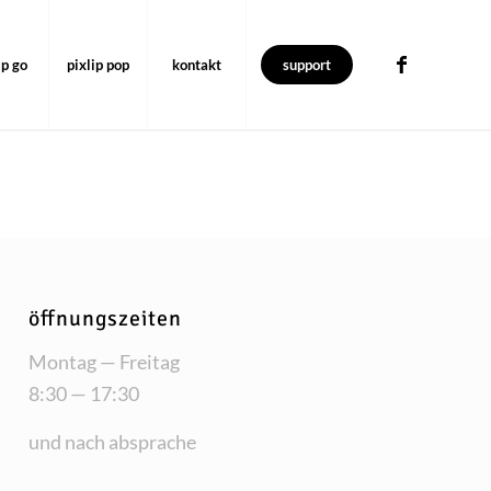
ip go
pixlip pop
kontakt
support
öffnungszeiten
Mon­tag — Freitag
8:30 — 17:30
und nach absprache