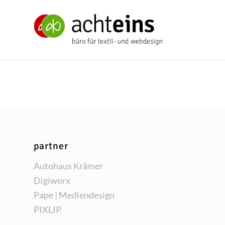
partner
Auto­haus Krämer
Digi­worx
Pape | Mediendesign
PIXLIP