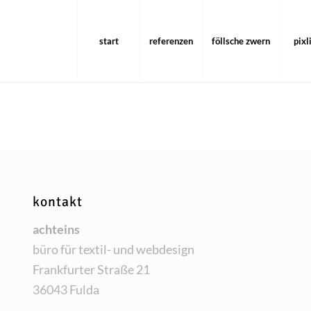
start
referenzen
föllsche zwern
pixl
kontakt
acht­eins
büro für tex­til- und webdesign
Frank­fur­ter Stra­ße 21
36043 Fulda