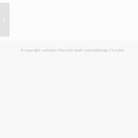
liegestuhl foellsche fratz
© copyright » achteins // büro für textil- und webdesign // in fulda